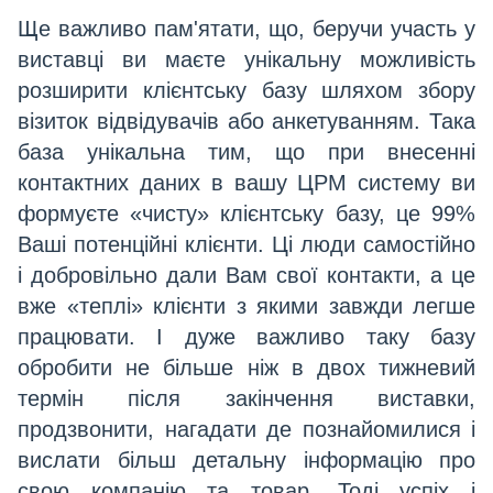
Ще важливо пам'ятати, що, беручи участь у
виставці ви маєте унікальну можливість
розширити клієнтську базу шляхом збору
візиток відвідувачів або анкетуванням. Така
база унікальна тим, що при внесенні
контактних даних в вашу ЦРМ систему ви
формуєте «чисту» клієнтську базу, це 99%
Ваші потенційні клієнти. Ці люди самостійно
і добровільно дали Вам свої контакти, а це
вже «теплі» клієнти з якими завжди легше
працювати. І дуже важливо таку базу
обробити не більше ніж в двох тижневий
термін після закінчення виставки,
продзвонити, нагадати де познайомилися і
вислати більш детальну інформацію про
свою компанію та товар. Тоді успіх і