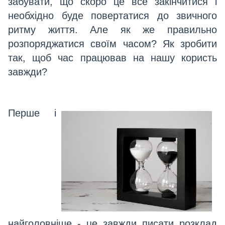
забувати, що скоро це все закінчитися і
необхідно буде повертатися до звичного
ритму життя. Але як же правильно
розпоряджатися своїм часом? Як зробити
так, щоб час працював на нашу користь
завжди?
Перше і
найголовніше - це завжди писати розклад