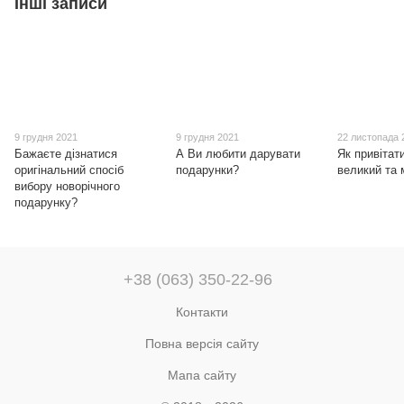
Інші записи
9 грудня 2021
9 грудня 2021
22 листопада 
Бажаєте дізнатися
А Ви любити дарувати
Як привітат
оригінальний спосіб
подарунки?
великий та
вибору новорічного
подарунку?
+38 (063) 350-22-96
Контакти
Повна версія сайту
Мапа сайту