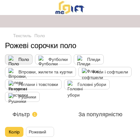
Текстиль
Поло
Рожеві сорочки поло
Поло
Футболки
Пледи
Вітровки, жилети та куртки
Фліси і софтшели
Реглани і товстовки
Головні убори
Рушники
Фільтр
За популярністю
1
Колір
Рожевий