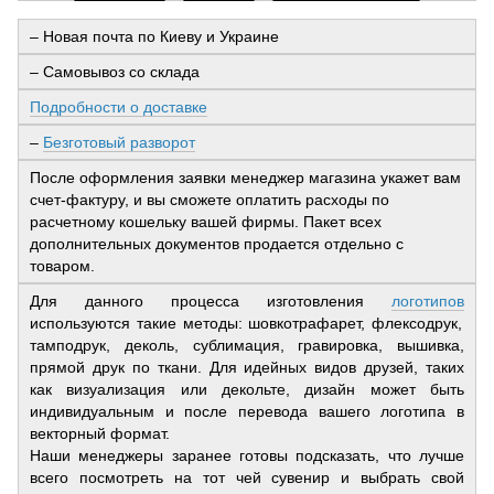
– Новая почта по Киеву и Украине
– Самовывоз со склада
Подробности о доставке
–
Безготовый разворот
После оформления заявки менеджер магазина укажет вам
счет-фактуру, и вы сможете оплатить расходы по
расчетному кошельку вашей фирмы. Пакет всех
дополнительных документов продается отдельно с
товаром.
Для данного процесса изготовления
логотипов
используются такие методы: шовкотрафарет, флексодрук,
тамподрук, деколь, сублимация, гравировка, вышивка,
прямой друк по ткани. Для идейных видов друзей, таких
как визуализация или декольте, дизайн может быть
индивидуальным и после перевода вашего логотипа в
векторный формат.
Наши менеджеры заранее готовы подсказать, что лучше
всего посмотреть на тот чей сувенир и выбрать свой