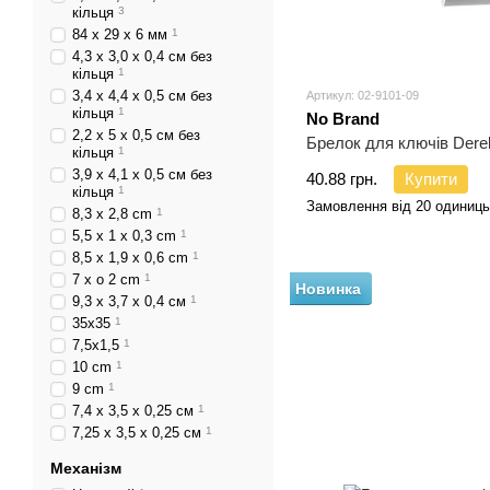
кільця
3
84 х 29 х 6 мм
1
4,3 х 3,0 х 0,4 см без
кільця
1
3,4 х 4,4 х 0,5 см без
Артикул: 02-9101-09
кільця
1
No Brand
2,2 х 5 х 0,5 см без
Брелок для ключів Dere
кільця
1
3,9 х 4,1 х 0,5 см без
40.88 грн.
Купити
кільця
1
Замовлення від 20 одиниць
8,3 x 2,8 cm
1
5,5 x 1 x 0,3 cm
1
8,5 x 1,9 x 0,6 cm
1
7 x o 2 cm
1
Новинка
9,3 х 3,7 х 0,4 см
1
35х35
1
7,5х1,5
1
10 cm
1
9 cm
1
7,4 х 3,5 х 0,25 см
1
7,25 х 3,5 х 0,25 см
1
Механізм