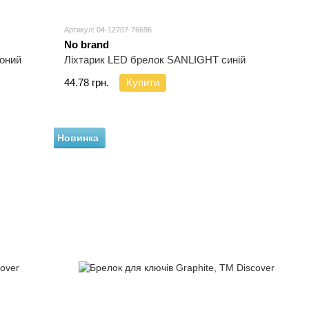
Артикул: 04-12707-76696
No brand
оний
Ліхтарик LED брелок SANLIGHT синій
44.78 грн.
Купити
Новинка