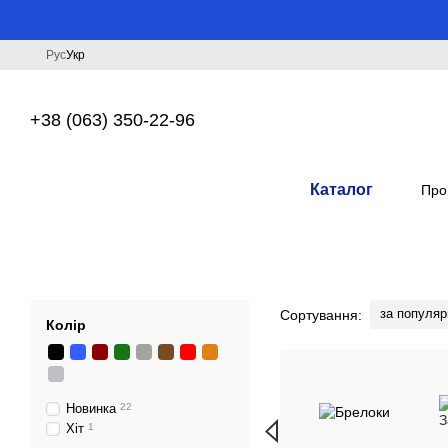
Перейти до основного контенту
Рус
Укр
+38 (063) 350-22-96
Каталог
Про
за популяр
Сортування:
Колір
Новинка
22
Хіт
1