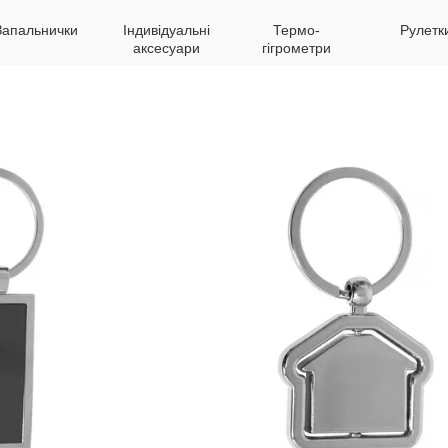
Запальнички
Індивідуальні
Термо-
Рулетк
аксесуари
гігрометри