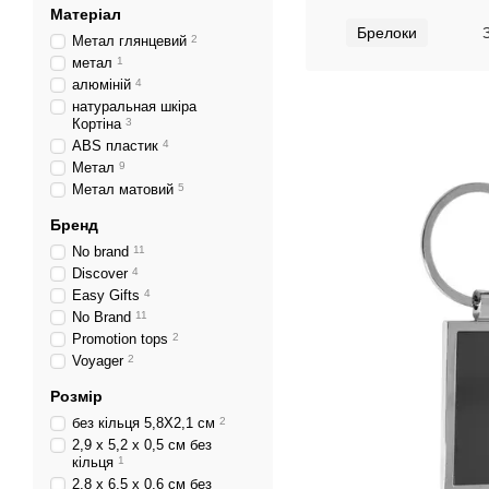
Матеріал
Брелоки
Метал глянцевий
2
метал
1
алюміній
4
натуральная шкіра
Кортіна
3
ABS пластик
4
Метал
9
Метал матовий
5
Бренд
No brand
11
Discover
4
Easy Gifts
4
No Brand
11
Promotion tops
2
Voyager
2
Розмір
без кільця 5,8Х2,1 см
2
2,9 х 5,2 х 0,5 см без
кільця
1
2,8 х 6,5 х 0,6 см без