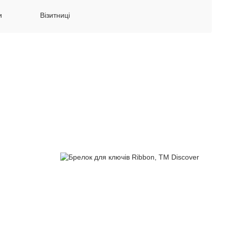
и
Візитниці