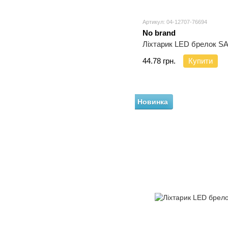
Артикул: 04-12707-76694
No brand
Ліхтарик LED брелок S
44.78 грн.
Купити
Новинка