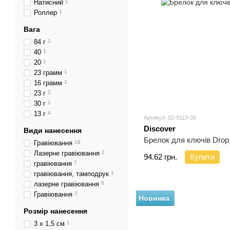
Натисний
1
Роллер
1
Вага
84 г
1
40
1
20
1
23 грамм
1
16 грамм
1
23 г
2
30 г
1
13 г
4
Артикул: 02-9113-05
Discover
Види нанесення
Брелок для ключів Drop
Гравіювання
18
Лазерне гравіювання
2
94.62 грн.
Купити
гравіювання
7
гравіювання, тамподрук
1
лазерне гравіювання
6
Гравіювання
2
Новинка
Розмір нанесення
3 x 1,5 см
1