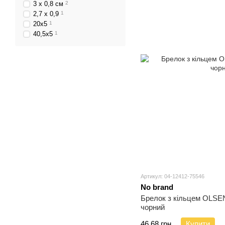
3 x 0,8 см
2
2,7 x 0,9
1
20х5
1
40,5х5
1
Артикул: 04-12412-75546
No brand
Брелок з кільцем OLSEN
чорний
46.68 грн.
Купити