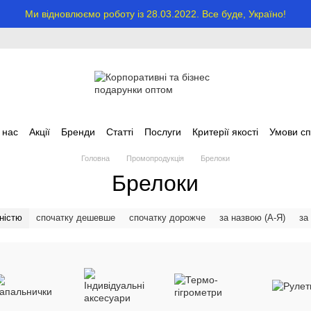
Ми відновлюємо роботу із 28.03.2022. Все буде, Україно!
 нас
Акції
Бренди
Статті
Послуги
Критерії якості
Умови сп
Головна
Промопродукція
Брелоки
Брелоки
ністю
спочатку дешевше
спочатку дорожче
за назвою (А-Я)
за