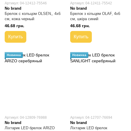
Артикул: 04-12412-75546
Артикул: 04-12411-75542
No brand
No brand
Брелок с кольцом OLSEN,, 4х6
Брелок з кільцем OLAF, 4х6
см, кожа черный
см, шкіра синий
46.68 грн.
46.68 грн.
Купить
Купить
Новинка
Новинка
Артикул: 04-12809-76988
Артикул: 04-12707-76694
No brand
No brand
Ліхтарик LED брелок ARIZO
Ліхтарик LED брелок