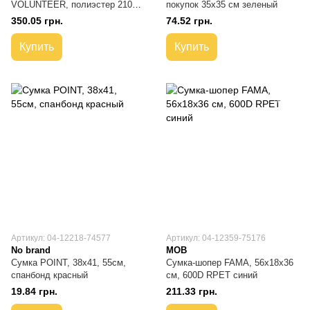
VOLUNTEER, полиэстер 210D
покупок 35x35 cм зеленый
красный
350.05 грн.
74.52 грн.
Купить
Купить
Артикул: 04-12218-74577
Артикул: 04-12359-75176
No brand
MOB
Сумка POINT, 38х41, 55см,
Сумка-шопер FAMA, 56х18х36
спанбонд красный
см, 600D RPET синий
19.84 грн.
211.33 грн.