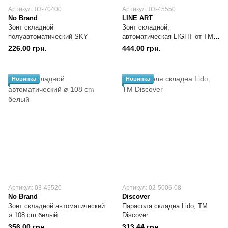
Артикул: 03-70400
Артикул: 03-45550
No Brand
LINE ART
Зонт складной
Зонт складной,
полуавтоматический SKY
автоматическая LIGHT от ТМ
"LINE ART"
226.00 грн.
444.00 грн.
Новинка
Новинка
Артикул: 03-45520
Артикул: 02-5006-08
No Brand
Discover
Зонт складной автоматический
Парасоля складна Lido, TM
ø 108 cm белый
Discover
356.00 грн.
313.44 грн.