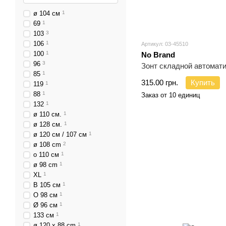
ø 104 см
1
69
1
103
3
106
1
Артикул: 03-45510
100
1
No Brand
96
3
Зонт складной автомат
85
1
315.00 грн.
Купить
119
1
88
1
Заказ от 10 единиц
132
1
ø 110 см.
1
ø 128 см.
1
ø 120 см / 107 см
1
ø 108 cm
2
o 110 см
1
ø 98 cm
1
XL
1
В 105 см
1
О 98 см
1
Ø 96 см
1
133 см
1
ø 120 x 88 cm
1