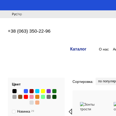
Перейти к основному контенту
Рус
Укр
+38 (063) 350-22-96
Каталог
О нас
А
по популяр
Сортировка:
Цвет
Новинка
29