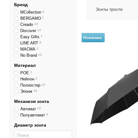
Бренд
Зонты трости
MCollection
4
BERGAMO
1
Creado
13
Discover
14
Easy Gifts
1
Новинка
LINE ART
6
MACMA
1
No Brand
14
Материал
POE
1
Нейлон
2
Полиэстер
10
Эпонж
34
Механизм зонта
Автомат
10
Полуавтомат
6
Диаметр зонта