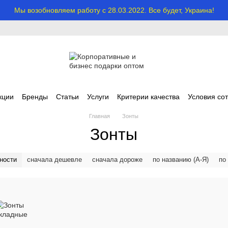
Мы возобновляем работу с 28.03.2022. Все будет, Украина!
кции
Бренды
Статьи
Услуги
Критерии качества
Условия со
Главная
Зонты
Зонты
ности
сначала дешевле
сначала дороже
по названию (А-Я)
по