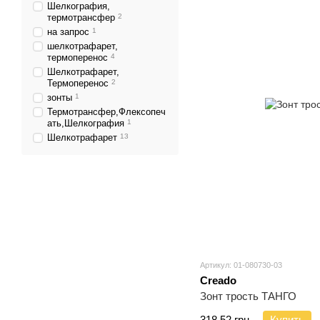
Шелкография,
термотрансфер
2
на запрос
1
шелкотрафарет,
термоперенос
4
Шелкотрафарет,
Термоперенос
2
зонты
1
Термотрансфер,Флексопеч
ать,Шелкография
1
Шелкотрафарет
13
Артикул: 01-080730-03
Creado
Зонт трость ТАНГО
318.52 грн.
Купить