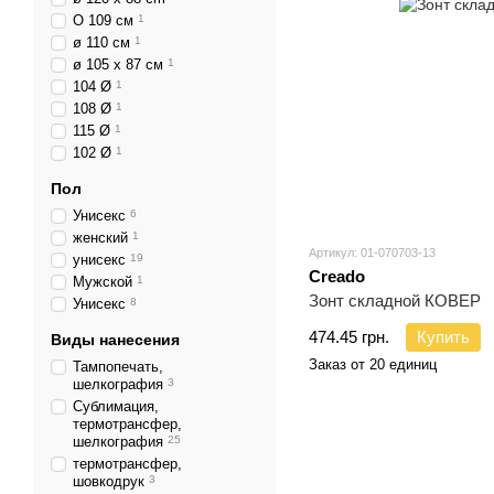
О 109 см
1
ø 110 см
1
ø 105 x 87 см
1
104 Ø
1
108 Ø
1
115 Ø
1
102 Ø
1
Пол
Унисекс
6
женский
1
Артикул: 01-070703-13
унисекс
19
Creado
Мужской
1
Зонт складной КОВЕР
Унисекс
8
474.45 грн.
Купить
Виды нанесения
Заказ от 20 единиц
Тампопечать,
шелкография
3
Сублимация,
термотрансфер,
шелкография
25
термотрансфер,
шовкодрук
3