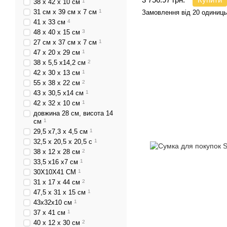
38 х 42 х 10 см
1
31 см х 39 см х 7 см
1
Замовлення від 20 одиниць
41 х 33 см
4
48 х 40 х 15 см
3
27 см х 37 см х 7 см
1
47 х 20 х 29 см
1
38 х 5,5 х14,2 см
2
42 x 30 x 13 см
1
55 х 38 х 22 см
2
43 х 30,5 х14 см
1
42 x 32 x 10 см
1
довжина 28 см, висота 14
см
1
29,5 х7,3 х 4,5 см
1
32,5 x 20,5 x 20,5 с
1
38 х 12 х 28 см
2
33,5 х16 х7 см
1
30X10X41 CM
1
31 х 17 х 44 см
2
47,5 х 31 х 15 см
1
43х32х10 см
1
37 х 41 см
1
40 х 12 х 30 см
2