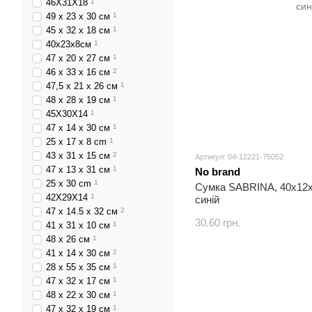
46Х31Х18
1
49 х 23 х 30 см
1
45 х 32 х 18 см
1
40х23х8см
1
47 х 20 х 27 см
1
46 х 33 х 16 см
2
47,5 х 21 х 26 см
1
48 х 28 х 19 см
1
45Х30Х14
1
47 х 14 х 30 см
1
25 x 17 x 8 cm
1
43 х 31 х 15 см
2
Артикул: 04-12221-75052
47 х 13 х 31 см
1
No brand
25 x 30 cm
1
Сумка SABRINA, 40х12х
42Х29Х14
1
синій
47 х 14.5 х 32 см
2
30.60 грн.
41 х 31 х 10 см
1
48 х 26 см
1
41 х 14 х 30 см
2
28 х 55 х 35 см
1
47 х 32 х 17 см
1
48 х 22 х 30 см
1
47 х 32 х 19 см
1