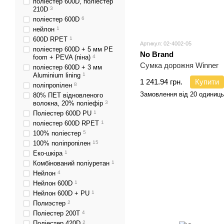
поліестер 600D, поліестер
210D
3
поліестер 600D
6
нейлон
1
600D RPET
1
Артикул: 02-4002-05
поліестер 600D + 5 мм PE
No Brand
foom + PEVA (піна)
4
Сумка дорожня Winner
поліестер 600D + 3 мм
Aluminium lining
1
1 241.94 грн.
Купити
поліпропілен
8
Замовлення від 20 одиниць
80% ПЕТ відновленого
волокна, 20% поліефір
3
Поліестер 600D PU
1
поліестер 600D RPET
1
100% поліестер
5
100% поліпропілен
15
Еко-шкіра
1
Комбінований поліуретан
1
Нейлон
4
Нейлон 600D
1
Нейлон 600D + PU
1
Полиэстер
2
Поліестер 200T
4
Поліестер 420D
2