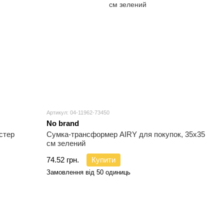
Артикул: 04-11962-73450
No brand
стер
Сумка-трансформер AIRY для покупок, 35x35
cм зелений
74.52 грн.
Купити
Замовлення від 50 одиниць