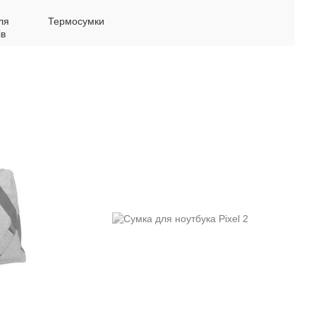
ля
Термосумки
ів