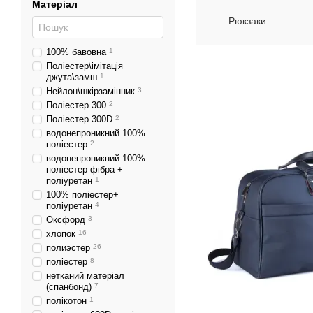
Матеріал
Рюкзаки
100% бавовна
1
Поліестер\імітація
джута\замш
1
Нейлон\шкірзамінник
3
Поліестер 300
2
Поліестер 300D
2
водонепроникний 100%
поліестер
2
водонепроникний 100%
поліестер фібра +
поліуретан
1
100% поліестер+
поліуретан
4
Оксфорд
3
хлопок
16
полиэстер
26
поліестер
8
нетканий матеріал
(спанбонд)
7
полікотон
1