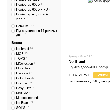
Поліестер 600D
9
Поліестер 600D + PU
2
Поліестер під імітацію
джута
7
Новинка
122
Під замовлення 14 робочих
днів!
2
Бренд
No brand
16
MOB
15
Артикул: 02-4014-10
TOPS
1
No Brand
MCollection
1
Сумка дорожня Champ
Mark Twain
1
Pacsafe
17
1 037.21 грн.
Купити
Columbus
23
Замовлення від 20 одиниць
Discover
85
Easy Gifts
2
MACMA
5
Midoceanbrands
1
No Brand
22
SOL’S
10