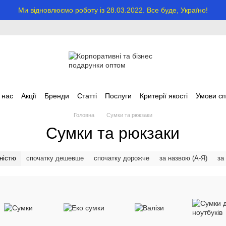
Ми відновлюємо роботу із 28.03.2022. Все буде, Україно!
 нас
Акції
Бренди
Статті
Послуги
Критерії якості
Умови сп
Головна
Сумки та рюкзаки
Сумки та рюкзаки
ністю
спочатку дешевше
спочатку дорожче
за назвою (А-Я)
за