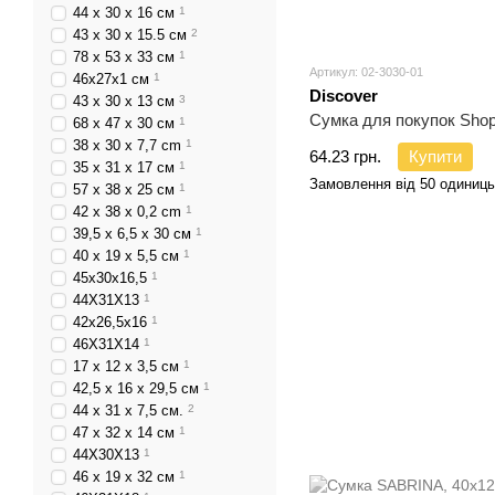
44 x 30 x 16 см
1
43 х 30 х 15.5 см
2
78 х 53 х 33 см
1
Артикул: 02-3030-01
46х27х1 см
1
Discover
43 х 30 х 13 см
3
Сумка для покупок Shop
68 х 47 х 30 см
1
38 x 30 x 7,7 cm
1
64.23 грн.
Купити
35 х 31 х 17 см
1
Замовлення від 50 одиниць
57 х 38 х 25 см
1
42 x 38 x 0,2 cm
1
39,5 х 6,5 х 30 см
1
40 х 19 х 5,5 см
1
45х30х16,5
1
44Х31Х13
1
42х26,5х16
1
46Х31Х14
1
17 x 12 x 3,5 см
1
42,5 х 16 х 29,5 см
1
44 х 31 х 7,5 см.
2
47 х 32 х 14 см
1
44Х30Х13
1
46 х 19 х 32 см
1