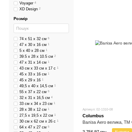
Voyager
4
XD Design
2
Розмір
74 х 51 х 32 см
6
47 х 30 х 16 см
1
5 x 40 x 28 см
1
39.5 х 28 х 10.5 см
2
47 х 31 х 14 см
1
43 см х 33 см х 17 с
1
45 х 33 х 16 см
1
45 х 29 х 16
1
49,5 x 40 x 14,5 см
1
55 х 37 х 22 см
6
32 х 31 х 16,5 см
4
33 см х 34 х 23 см
1
28 х 38 х 12 см
1
Артикул: 02-1310-08
27,5 х 19,5 х 22 см
1
Columbus
30 см х 62 см х 26 с
1
Валіза Aero велика, ТМ
64 х 47 х 27 см
6
3 756.97 грн.
Купити