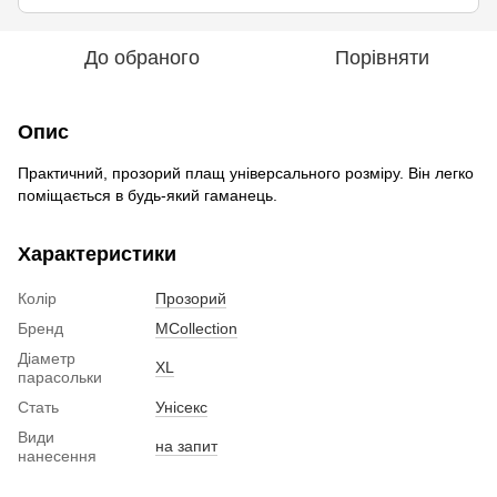
До обраного
Порівняти
Опис
Практичний, прозорий плащ універсального розміру. Він легко
поміщається в будь-який гаманець.
Характеристики
Колір
Прозорий
Бренд
MCollection
Діаметр
XL
парасольки
Стать
Унісекс
Види
на запит
нанесення