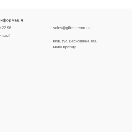
 інформація
0-22-96
sales@giftme.com.ua
и вам?
Київ, вул. Верховинна, 80Б
Мапа проїзду