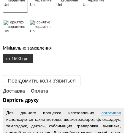
Мінімальне замовлення
от 1500 грн.
Повідомити, коли з'явиться
Доставка
Оплата
Вартість друку
Для данного процесса изготовления
логотипов
используются такие методы: шовкотрафарет, флексодрук,
тамподрук, деколь, сублимация, гравировка, вышивка,
прямой друк по ткани. Для идейных видов друзей, таких