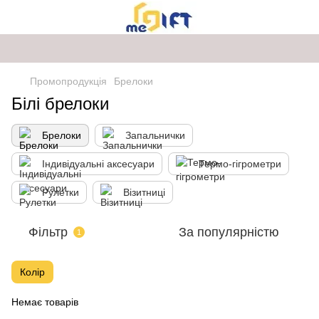
Промопродукція
Брелоки
Білі брелоки
Брелоки
Запальнички
Індивідуальні аксесуари
Термо-гігрометри
Рулетки
Візитниці
Фільтр
За популярністю
1
Колір
Немає товарів