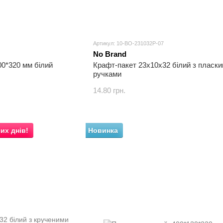
Артикул: 10-BO-231032P-07
No Brand
00*320 мм білий
Крафт-пакет 23x10x32 білий з пласк
ручками
14.80 грн.
их днів!
Новинка