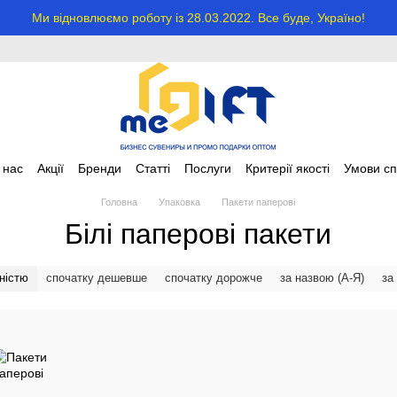
Ми відновлюємо роботу із 28.03.2022. Все буде, Україно!
 нас
Акції
Бренди
Статті
Послуги
Критерії якості
Умови сп
Головна
Упаковка
Пакети паперові
Білі паперові пакети
ністю
спочатку дешевше
спочатку дорожче
за назвою (А-Я)
за