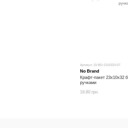
Артикул: 10-BO-231032V-07
No Brand
Крафт-пакет 23х10х32 б
ручками
18.80 грн.