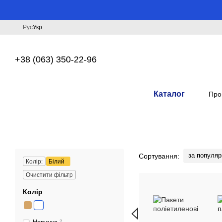
Перейти до основного контенту
Рус
Укр
+38 (063) 350-22-96
Каталог
Про
за популяр
Сортування:
Колір:
Білий
Очистити фільтр
Колір
2