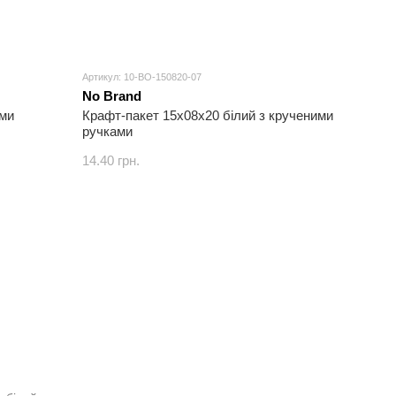
Артикул: 10-BO-150820-07
No Brand
ими
Крафт-пакет 15х08х20 білий з крученими
ручками
14.40 грн.