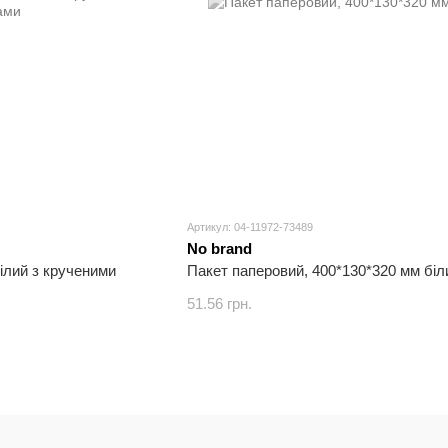
Артикул: 04-11972-73489
No brand
ілий з крученими
Пакет паперовий, 400*130*320 мм біл
51.56 грн.