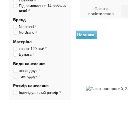
Новинка
Під замовлення 14 робочих
Пакети
днів!
3
поліетиленові
Бренд
No brand
2
No Brand
3
Новинка
Матеріал
крафт 120 г/м²
2
Бумага
3
Види нанесення
шовкодрук
2
Тамподрук
3
Розмір нанесення
Індивідуальний розмір
3