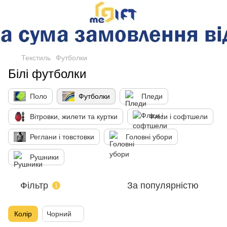
Текстиль
Футболки
Білі футболки
Поло
Футболки
Пледи
Вітровки, жилети та куртки
Фліси і софтшели
Реглани і товстовки
Головні убори
Рушники
Фільтр
За популярністю
1
Колір
Чорний