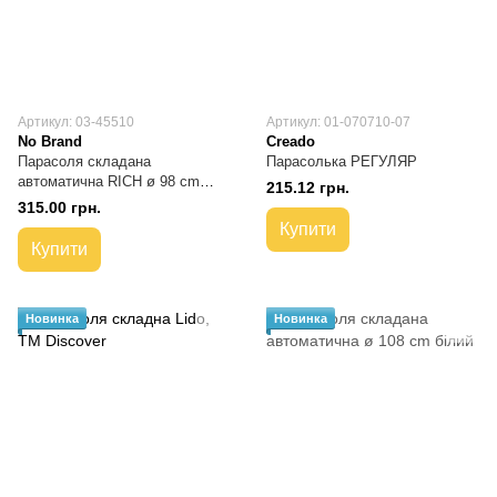
Артикул: 03-45510
Артикул: 01-070710-07
No Brand
Creado
Парасоля складана
Парасолька РЕГУЛЯР
автоматична RICH ø 98 cm
215.12 грн.
білий
315.00 грн.
Купити
Купити
Новинка
Новинка