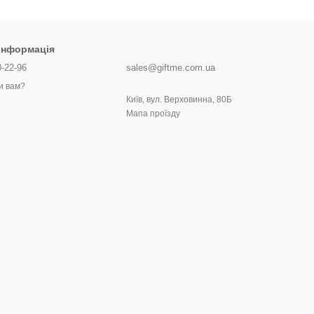
 інформація
0-22-96
sales@giftme.com.ua
и вам?
Київ, вул. Верховинна, 80Б
Мапа проїзду