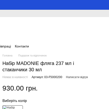
івпраці
Контакти
Головна
Подорож та відпочинок
Набір MADONIE фляга 237 мл і
стаканчики 30 мл
Немає в наявності
Артикул: 03-F5000200
Написати відгук
930.00 грн.
Виберіть колір