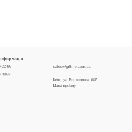
 інформація
0-22-96
sales@giftme.com.ua
и вам?
Київ, вул. Верховинна, 80Б
Мапа проїзду