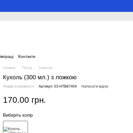
івпраці
Контакти
Головна
Посуд
Горнятка
Кухоль (300 мл.) з ложкою
Немає в наявності
Артикул: 03-HTB87404
Написати відгук
170.00 грн.
Виберіть колір