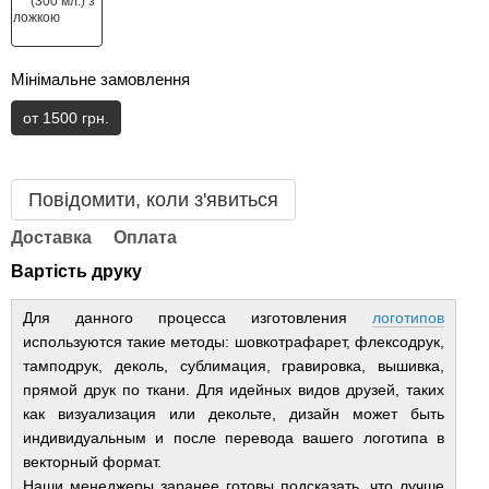
Мінімальне замовлення
от 1500 грн.
Повідомити, коли з'явиться
Доставка
Оплата
Вартість друку
Для данного процесса изготовления
логотипов
используются такие методы: шовкотрафарет, флексодрук,
тамподрук, деколь, сублимация, гравировка, вышивка,
прямой друк по ткани. Для идейных видов друзей, таких
как визуализация или декольте, дизайн может быть
индивидуальным и после перевода вашего логотипа в
векторный формат.
Наши менеджеры заранее готовы подсказать, что лучше