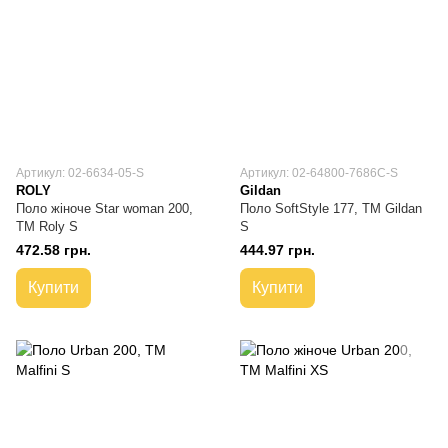
Артикул: 02-6634-05-S
Артикул: 02-64800-7686C-S
ROLY
Gildan
Поло жіноче Star woman 200,
Поло SoftStyle 177, TM Gildan
TM Roly S
S
472.58 грн.
444.97 грн.
Купити
Купити