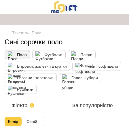
Текстиль
Поло
Сині сорочки поло
Поло
Футболки
Пледи
Вітровки, жилети та куртки
Фліси і софтшели
Реглани і товстовки
Головні убори
Рушники
Фільтр
За популярністю
1
Колір
Синій