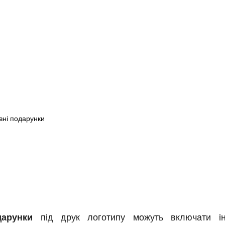
дарунки
під друк логотипу можуть включати інд