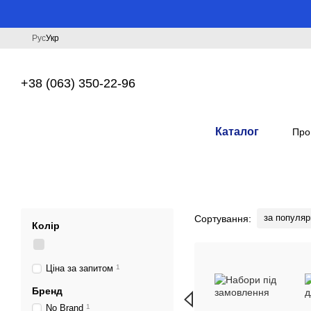
Перейти до основного контенту
Рус
Укр
+38 (063) 350-22-96
Каталог
Про
за популяр
Сортування:
Колір
Ціна за запитом
1
Бренд
No Brand
1