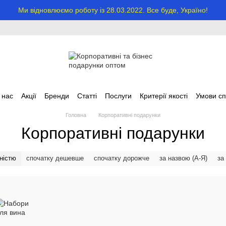
Ми відновлюємо роботу із 28.03.2022. Все буде, Україно!
 нас
Акції
Бренди
Статті
Послуги
Критерії якості
Умови сп
Головна
Корпоративні подарунки
Корпоративні подарунки
ністю
спочатку дешевше
спочатку дорожче
за назвою (А-Я)
за