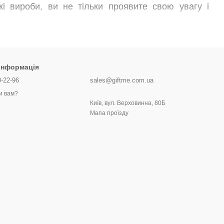
кі вироби, ви не тільки проявите свою увагу і
 інформація
0-22-96
sales@giftme.com.ua
и вам?
Київ, вул. Верховинна, 80Б
Мапа проїзду