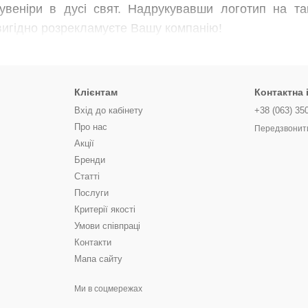
сувеніри в дусі свят. Надрукувавши логотип на та
 вигідно розрекламуєте Вашу компанію!
Клієнтам
Контактна
Вхід до кабінету
+38 (063) 35
Про нас
Передзвонит
Акції
Бренди
Статті
Послуги
Критерії якості
Умови співпраці
Контакти
Мапа сайту
Ми в соцмережах