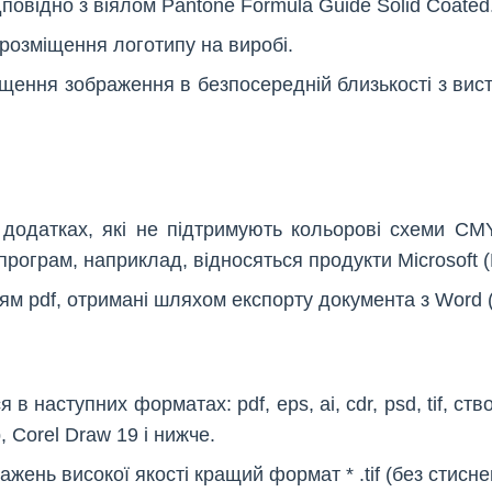
повідно з віялом Pantone Formula Guide Solid Coated
розміщення логотипу на виробі.
щення зображення в безпосередній близькості з висту
 додатках, які не підтримують кольорові схеми CM
 програм, наприклад, відносяться продукти Microsoft (
м pdf, отримані шляхом експорту документа з Word (Po
в наступних форматах: pdf, eps, ai, cdr, psd, tif, ств
 Corel Draw 19 і нижче.
ажень високої якості кращий формат * .tif (без стисн