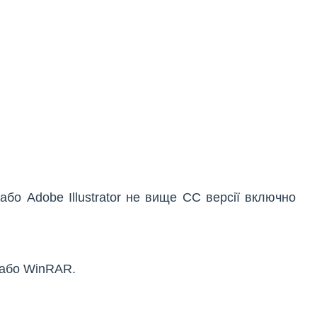
або Adobe Illustrator не вище СС версії включно
 або WinRAR.