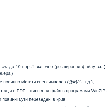
Draw до 19 версії включно (розширення файлу .cdr) 
i.eps.)
не повинно містити спецсимволов (@#$% і т.д.),
ертація в PDF і стиснення файлів програмами WinZIP
 повинні бути переведені в криві.