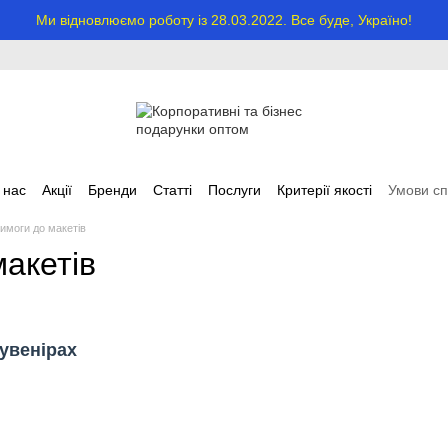
Ми відновлюємо роботу із 28.03.2022. Все буде, Україно!
 нас
Акції
Бренди
Статті
Послуги
Критерії якості
Умови сп
имоги до макетів
акетів
сувенірах