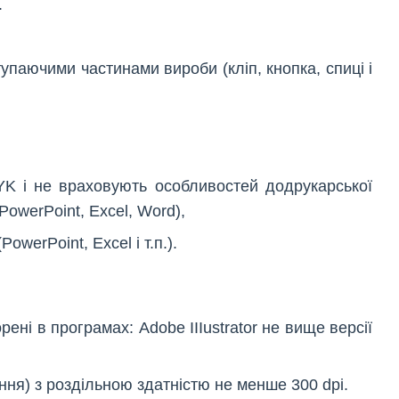
.
паючими частинами вироби (кліп, кнопка, спиці і
YK і не враховують особливостей додрукарської
PowerPoint, Excel, Word),
werPoint, Excel і т.п.).
орені в програмах: Adobe IIIustrator не вище версії
ення) з роздільною здатністю не менше 300 dpi.