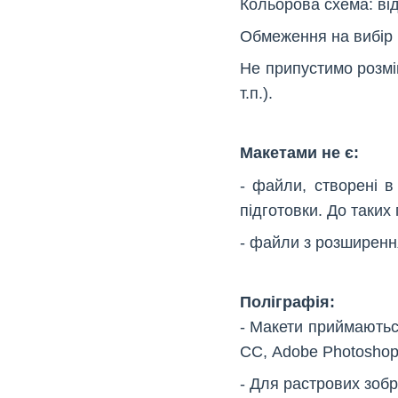
Кольорова схема: від
Обмеження на вибір 
Не припустимо розмі
т.п.).
Макетами не є:
- файли, створені в
підготовки. До таких
- файли з розширення
Поліграфія:
- Макети приймаються 
СС, Adobe Photoshop,
- Для растрових зобр