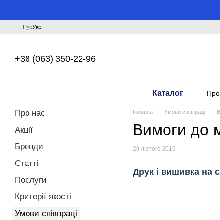
Перейти до основного контенту
Рус
Укр
+38 (063) 350-22-96
Каталог
Про
Про нас
Головна
Умови співпраці
В
Вимоги до м
Акції
Бренди
20 лютого 2019
Статті
Друк і вишивка на 
Послуги
Критерії якості
Умови співпраці