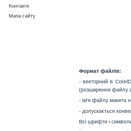
Контакти
Мапа сайту
Формат файлів:
- векторний в Corel
(розширення файлу a
- ім'я файлу макета 
- допускається конв
Всі шрифти і символи