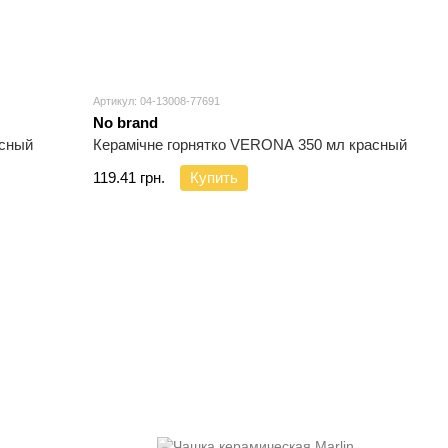
Артикул: 04-13008-77691
No brand
асный
Керамічне горнятко VERONA 350 мл красный
119.41 грн.
Купить