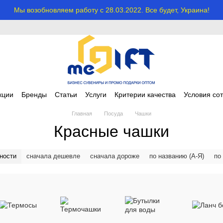
Мы возобновляем работу с 28.03.2022. Все будет, Украина!
кции
Бренды
Статьи
Услуги
Критерии качества
Условия со
Главная
Посуда
Чашки
Красные чашки
ности
сначала дешевле
сначала дороже
по названию (А-Я)
по