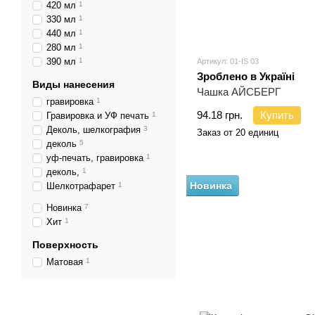
420 мл
1
330 мл
1
440 мл
1
280 мл
1
390 мл
1
Артикул: 01-IS 03
Зроблено в Україні
Виды нанесения
Чашка АЙСБЕРГ
гравировка
1
94.18 грн.
Купить
Гравировка и УФ печать
1
Деколь, шелкография
3
Заказ от 20 единиц
деколь
5
уф-печать, гравировка
1
деколь,
1
Новинка
Шелкотрафарет
1
Новинка
7
Хит
1
Поверхность
Матовая
1