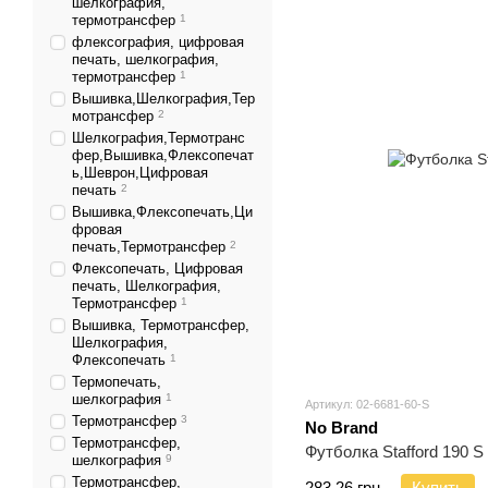
шелкография,
термотрансфер
1
флексография, цифровая
печать, шелкография,
термотрансфер
1
Вышивка,Шелкография,Тер
мотрансфер
2
Шелкография,Термотранс
фер,Вышивка,Флексопечат
ь,Шеврон,Цифровая
печать
2
Вышивка,Флексопечать,Ци
фровая
печать,Термотрансфер
2
Флексопечать, Цифровая
печать, Шелкография,
Термотрансфер
1
Вышивка, Термотрансфер,
Шелкография,
Флексопечать
1
Термопечать,
шелкография
1
Артикул: 02-6681-60-S
Термотрансфер
3
No Brand
Термотрансфер,
Футболка Stafford 190 S
шелкография
9
Термотрансфер,
283.26 грн.
Купить