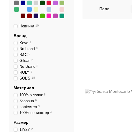
Поло
Новинка
10
Бренд
Keya
1
No brand
8
B&C
2
Gildan
5
No Brand
8
ROLY
3
SOL’S
15
Материал
100% хлопок
8
бавовна
9
поліестер
3
100% полиэстер
4
Размер
1Y/2Y
2