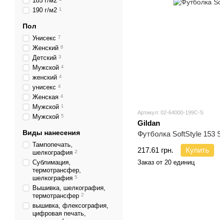
185 г/м2
190 г/м2
1
Пол
Унисекс
7
Женский
8
Детский
3
Мужской
4
женский
4
унисекс
4
Женская
4
Мужской
1
Артикул: 02-64000-199C-S
Мужской
5
Gildan
Виды нанесения
Футболка SoftStyle 153 
Тампопечать,
217.61 грн.
Купить
шелкография
2
Сублимация,
Заказ от 20 единиц
термотрансфер,
шелкография
5
Вышивка, шелкография,
термотрансфер
2
вышивка, флексография,
цифровая печать,