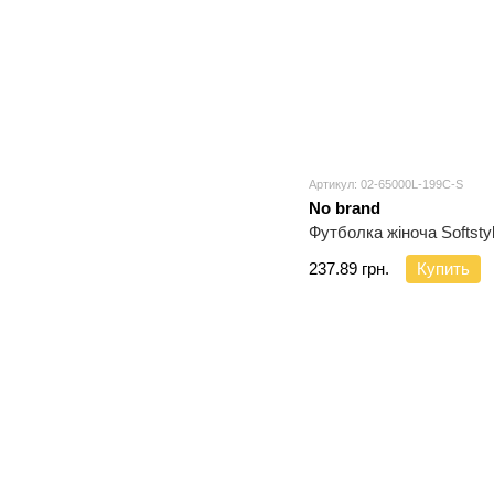
Артикул: 02-65000L-199C-S
No brand
Футболка жіноча Softsty
237.89 грн.
Купить