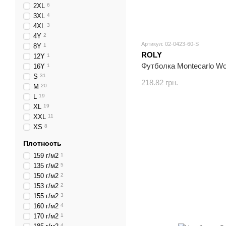
2XL
6
3XL
4
4XL
3
4Y
2
Артикул: 02-0423-60-S
8Y
1
ROLY
12Y
1
Футболка Montecarlo Wo
16Y
1
S
31
218.82 грн.
M
20
L
19
XL
19
XXL
11
XS
8
Плотность
159 г/м2
1
135 г/м2
5
150 г/м2
2
153 г/м2
2
155 г/м2
3
160 г/м2
4
170 г/м2
1
4