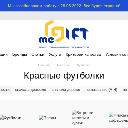
Мы возобновляем работу с 28.03.2022. Все будет, Украина!
кции
Бренды
Статьи
Услуги
Критерии качества
Условия со
Главная
Текстиль
Футболки
Красные футболки
ности
сначала дешевле
сначала дороже
по названию (А-Я)
по