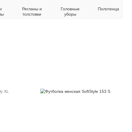
и
Регланы и
Головные
Полотенца
лы
толстовки
уборы