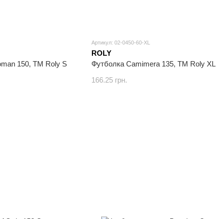
Артикул: 02-0450-60-XL
ROLY
man 150, TM Roly S
Футболка Camimera 135, TM Roly XL
166.25 грн.