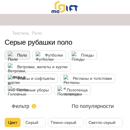
Текстиль
Поло
Серые рубашки поло
Поло
Футболки
Пледы
Ветровки, жилеты и куртки
Флисы и софтшелы
Регланы и толстовки
Головные уборы
Полотенца
Фильтр
По популярности
1
Цвет
Серый
Тёмно-серый
Светло-серый