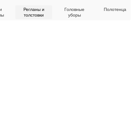
и
Регланы и
Головные
Полотенца
лы
толстовки
уборы