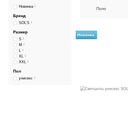
Новинка
1
Поло
Бренд
SOL’S
1
Размер
Новинка
S
1
M
1
L
1
XL
1
XXL
1
Пол
унисекс
1