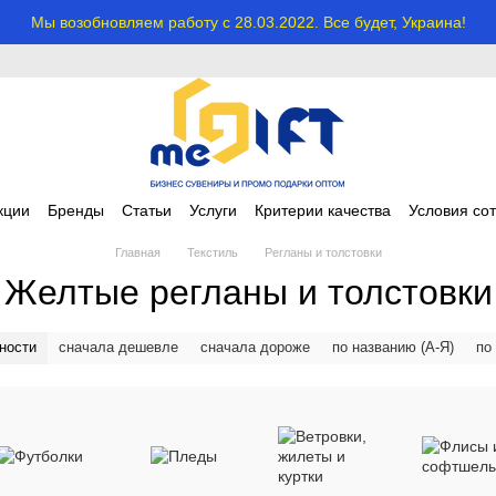
Мы возобновляем работу с 28.03.2022. Все будет, Украина!
кции
Бренды
Статьи
Услуги
Критерии качества
Условия со
Главная
Текстиль
Регланы и толстовки
Желтые регланы и толстовки
ности
сначала дешевле
сначала дороже
по названию (А-Я)
по