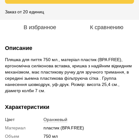
Заказ от 20 единиц
В избранное
К сравнению
Описание
Пляшка для пиття 750 мл., матеріал пластик (BPA FREE),
ергономічна силіконова вставка, кришка з надійним відкидним
механізмом, має пластикову ручку для зручного тримання, в
середині зьемна пластикова фільтруюча сітка . Группа
нанесення шовкодрук, уф-друк. Розмір: висота 25,4 см.,
діаметр колби 7 см.
Характеристики
Цвет
Оранжевый
Материал
пластик (BPA FREE)
Объем
750 мл