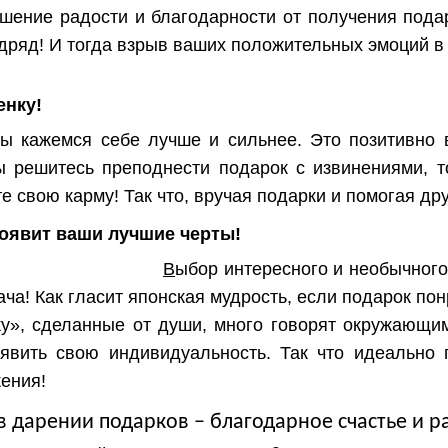
шение радости и благодарности от получения подар
одряд! И тогда взрыв ваших положительных эмоций 
енку
!
мы кажемся себе лучше и сильнее. Это позитивно
ы решитесь преподнести подарок с извинениями, т
е свою карму! Так что, вручая подарки и помогая др
оявит ваши лучшие черты!
В
ыбор интересного и необычного
ча! Как гласит японская мудрость, если подарок пон
ку», сделанные от души, много говорят окружающи
явить свою индивидуальность. Так что идеально 
ения!
в дарении подарков – благодарное счастье и р