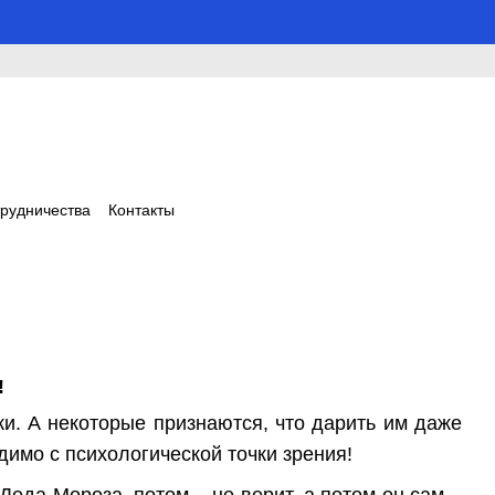
трудничества
Контакты
!
и. А некоторые признаются, что дарить им даже
одимо с психологической точки зрения!
 Деда Мороза, потом – не верит, а потом он сам –