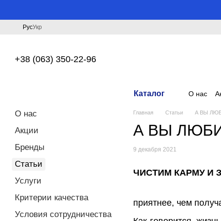
Перейти к основному контенту
Рус
Укр
+38 (063) 350-22-96
Каталог
О нас
А
О нас
Главная
Статьи
А ВЫ ЛЮ
А ВЫ ЛЮБ
Акции
Бренды
9 декабря 2021
Статьи
ЧИСТИМ КАРМУ И
Услуги
Критерии качества
приятнее, чем получа
Условия сотрудничества
Как говорится, жизнь