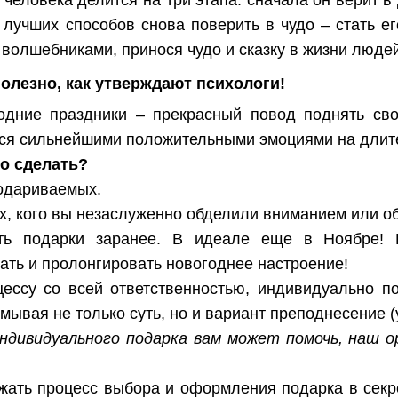
 лучших способов снова поверить в чудо – стать 
волшебниками, принося чудо и сказку в жизни людей
полезно, как утверждают психологи!
одние праздники – прекрасный повод поднять сво
ься сильнейшими положительными эмоциями на длит
то сделать?
 одариваемых.
ех, кого вы незаслуженно обделили вниманием или об
ть подарки заранее. В идеале еще в Ноябре!
ать и пролонгировать новогоднее настроение!
цессу со всей ответственностью, индивидуально п
ывая не только суть, но и вариант преподнесение (у
ндивидуального подарка вам может помочь, наш о
ржать процесс выбора и оформления подарка в секр