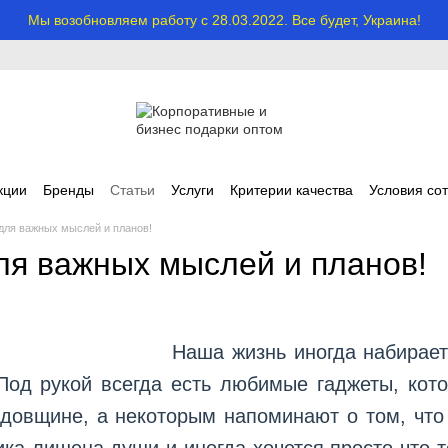
Мы возобновляем работу с 28.03.2022. Все будет, Украина!
кции
Бренды
Статьи
Услуги
Критерии качества
Условия со
 для важных мыслей и планов!
для важных мыслей и планов!
Наша жизнь иногда набирает
Под рукой всегда есть любимые гаджеты, кот
довщине, а некоторым напоминают о том, что