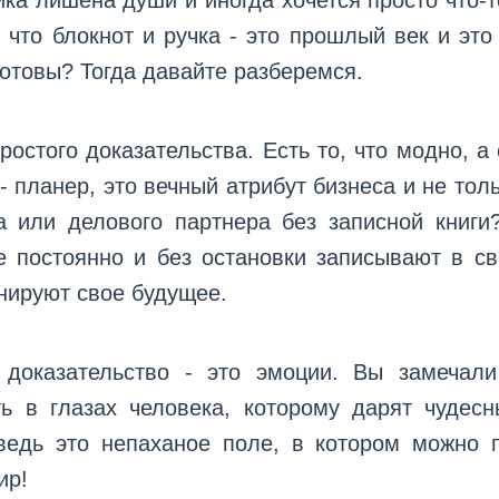
ика лишена души и иногда хочется просто что-т
, что блокнот и ручка - это прошлый век и эт
готовы? Тогда давайте разберемся.
остого доказательства. Есть то, что модно, а е
- планер, это вечный атрибут бизнеса и не тол
а или делового партнера без записной книг
е постоянно и без остановки записывают в 
нируют свое будущее.
 доказательство - это эмоции. Вы замечали
ь в глазах человека, которому дарят чудес
 ведь это непаханое поле, в котором можно 
ир!