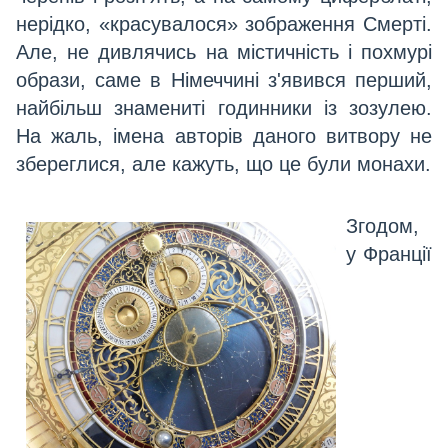
нерідко, «красувалося» зображення Смерті.
Але, не дивлячись на містичність і похмурі
образи, саме в Німеччині з'явився перший,
найбільш знамениті годинники із зозулею.
На жаль, імена авторів даного витвору не
збереглися, але кажуть, що це були монахи.
Згодом,
у Франції