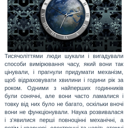
Тисячоліттями люди шукали і вигадували
способи вимірювання часу, який вони так
цінували, і прагнули придумати механізм,
щоб відраховувати хвилини і години рік за
роком. Одними з найперших годинників
були сонячні, але вони часто ламалися і
товку від них було не багато, оскільки вночі
вони не функціонували. Наука розвивалася
і з'явилися перші повноцінні механічні, а
потім і кварцові, електронні та навіть атомні