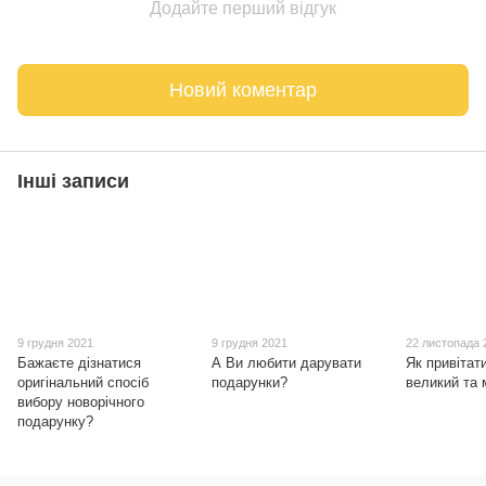
Додайте перший відгук
Новий коментар
Інші записи
9 грудня 2021
9 грудня 2021
22 листопада 
Бажаєте дізнатися
А Ви любити дарувати
Як привітат
оригінальний спосіб
подарунки?
великий та
вибору новорічного
подарунку?