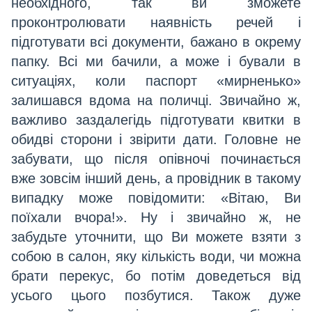
необхідного, так ви зможете
проконтролювати наявність речей і
підготувати всі документи, бажано в окрему
папку.
Всі ми бачили, а може і бували в
ситуаціях, коли паспорт «мирненько»
залишався вдома на поличці. Звичайно ж,
важливо заздалегідь підготувати квитки в
обидві сторони і звірити дати. Головне не
забувати, що після опівночі починається
вже зовсім інший день, а провідник в такому
випадку може повідомити: «Вітаю, Ви
поїхали вчора!». Ну і звичайно ж, не
забудьте уточнити, що Ви можете взяти з
собою в салон, яку кількість води, чи можна
брати перекус, бо потім доведеться від
усього цього позбутися.
Також дуже