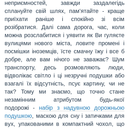
неприємностей, завжди заздалегідь
сплануйте свій шлях, пам'ятайте - краще
приїхати раніше і спокійно зі всім
розібратися. Далі сама дорога, час, коли
можна розслабитися і уявити як Ви гуляєте
вулицями нового міста, ловите промені і
посмішки іноземців, їсте смачну їжу і все б
добре, але вам нічого не заважає?
Шум
транспорту, десь розмовляють люди,
відволікає світло і ці незручні подушки або
взагалі їх відсутність, псує картину, чи не
так? Тому ми знаємо, що точно стане
незамінним атрибутом будь-якої
подорожі
-
набір з надувною дорожньою
подушкою
, маскою для сну і затичками для
вух, упакованими в компактний чохол, що