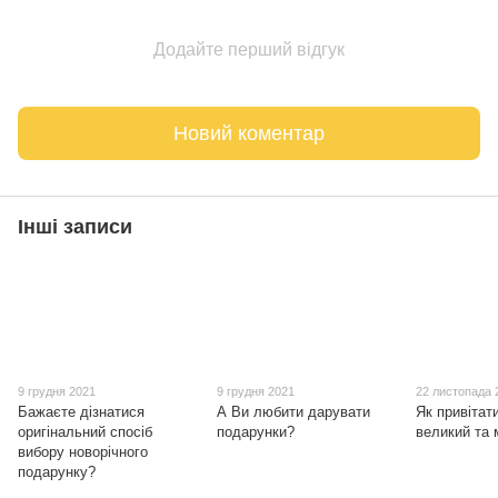
Додайте перший відгук
Новий коментар
Інші записи
9 грудня 2021
9 грудня 2021
22 листопада 
Бажаєте дізнатися
А Ви любити дарувати
Як привітат
оригінальний спосіб
подарунки?
великий та
вибору новорічного
подарунку?