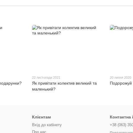
22 листопада 2021
20 липня 2020
подарунки?
Як привітати колектив великий та
Подорожуй ц
маленький?
Клієнтам
Контактна
Вхід до кабінету
+38 (063) 35
Про нас
Передзвонит