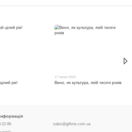
17 липня 2020
ілий рік!
Вино, як культура, якій тисячі років
 інформація
0-22-96
sales@giftme.com.ua
и вам?