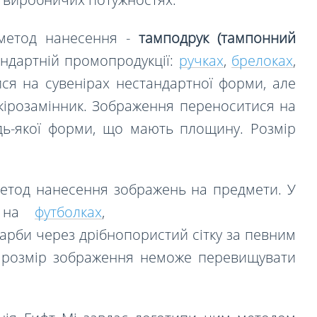
 метод нанесення -
тамподрук (тампонний
андартній промопродукції:
ручках
,
брелоках
,
ся на сувенірах нестандартної форми, але
 шкірозамінник. Зображення переноситися на
дь-якої форми, що мають площину. Розмір
метод нанесення зображень на предмети. У
у на
футболках
,
фарби через дрібнопористий сітку за певним
, розмір зображення
не
може перевищувати