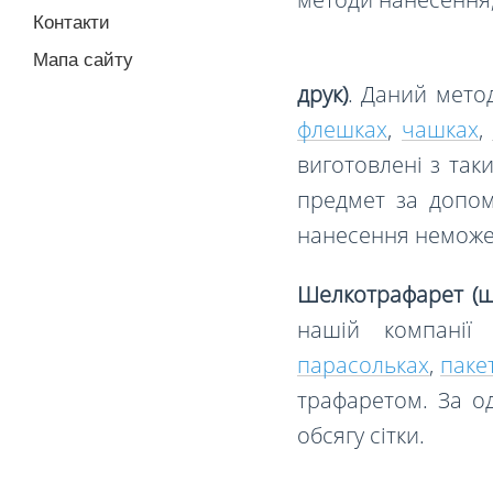
Контакти
Мапа сайту
друк)
. Даний мето
флешках
,
чашках
,
виготовлені з так
предмет за допом
нанесення неможе
Шелкотрафарет (ш
нашій компанії
парасольках
,
паке
трафаретом. За о
обсягу сітки.