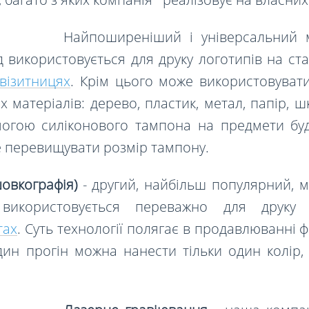
Найпоширеніший і універсальний
д використовується для друку логотипів на ст
візитницях
. Крім цього може використовувати
их матеріалів: дерево, пластик, метал, папір,
огою силіконового тампона на предмети бу
 перевищувати розм
ір
тампону.
овкографія)
- другий, найбільш популярний, 
 використовується переважно
для друк
тах
. Суть технології полягає в продавлюванні 
дин прогін можна нанести тільки один колір