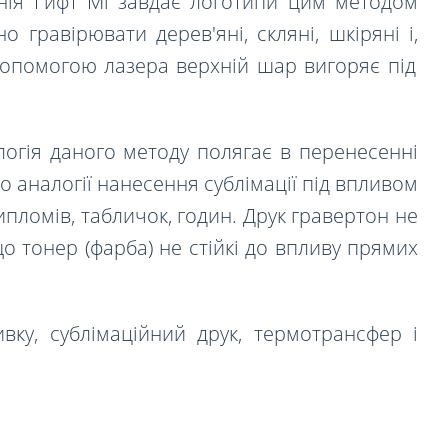
ія Гифт Мі завдає логотипи цим методом
но
гравірювати дерев'яні, скляні, шкіряні і
,
допомогою лазера верхній шар вигоряє під
нологія даного методу полягає в перенесенні
о аналогії нанесення сублімації під впливом
ипломів, табличок, годин. Друк гравертон не
о тонер (фарба) не стійкі до впливу прямих
вку, сублімаційний друк, термотрансфер і