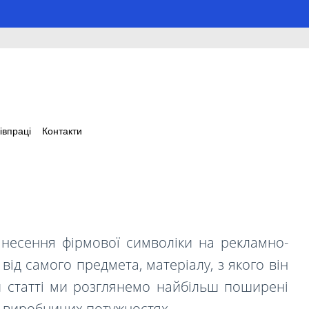
івпраці
Контакти
нанесення фірмової символіки на рекламно-
ід самого предмета, матеріалу, з якого він
ій статті ми розглянемо найбільш поширені
х виробничих потужностях.