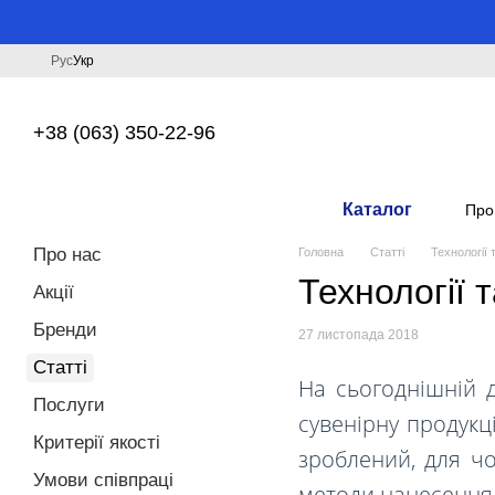
Перейти до основного контенту
Рус
Укр
+38 (063) 350-22-96
Каталог
Про
Про нас
Головна
Статті
Технології
Технології 
Акції
Бренди
27 листопада 2018
Статті
На сьогоднішній д
Послуги
сувенірну продукц
Критерії якості
зроблений, для чо
Умови співпраці
методи нанесення,