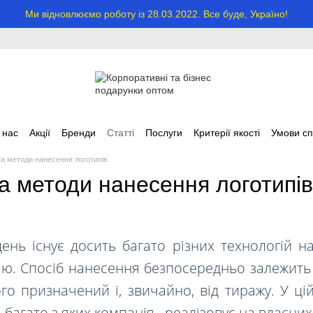
Ми відновлюємо роботу із 28.03.2022. Все буде, Україно!
 нас
Акції
Бренди
Статті
Послуги
Критерії якості
Умови сп
 та методи нанесення логотипів
та методи нанесення логотипів
ень існує досить багато різних технологій 
ію. Спосіб нанесення безпосередньо залежить в
го призначений і, звичайно, від тиражу. У ц
 багато з яких компанія
реалізовує на власни