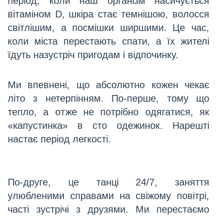
період, коли наш організм насичується
вітаміном D, шкіра стає темнішою, волосся
світлішим, а посмішки ширшими. Це час,
коли міста перестають спати, а їх жителі
їдуть назустріч пригодам і відпочинку.
Ми впевнені, що абсолютно кожен чекає
літо з нетерпінням. По-перше, тому що
тепло, а отже не потрібно одягатися, як
«капустинка» в сто одежинок. Нарешті
настає період легкості.
По-друге, це танці 24/7, заняття
улюбленими справами на свіжому повітрі,
часті зустрічі з друзями. Ми перестаємо