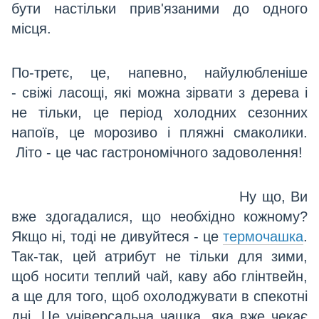
бути настільки прив'язаними до одного
місця.
По-третє, це, напевно, найулюбленіше
- свіжі ласощі, які можна зірвати з дерева і
не тільки, це період холодних сезонних
напоїв, це морозиво і пляжні смаколики.
Літо - це час гастрономічного задоволення!
Ну що, Ви
вже здогадалися, що необхідно кожному?
Якщо ні, тоді не дивуйтеся - це
термочашка
.
Так-так, цей атрибут не тільки для зими,
щоб носити теплий чай, каву або глінтвейн,
а ще для того, щоб охолоджувати в спекотні
дні. Це універсальна чашка, яка вже чекає