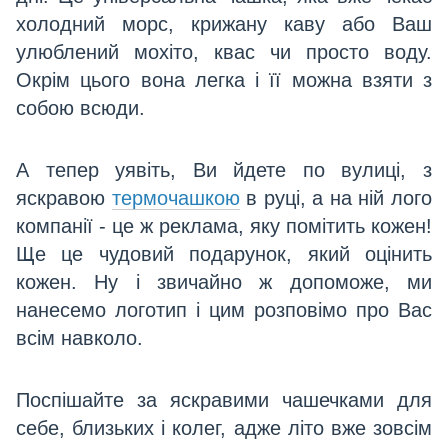
холодний морс, крижану каву або Ваш
улюблений мохіто, квас чи просто воду.
Окрім цього вона легка і її можна взяти з
собою всюди.
А тепер уявіть, Ви йдете по вулиці, з
яскравою
термочашкою
в руці, а на ній лого
компанії - це ж реклама, яку помітить кожен!
Ще це чудовий подарунок, який оцінить
кожен. Ну і звичайно ж
допоможе, ми
нанесемо логотип і цим розповімо про Вас
всім навколо.
Поспішайте за яскравими чашечками для
себе, близьких і колег, адже літо вже зовсім