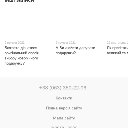
Інші записи
9 грудня 2021
9 грудня 2021
22 листопада 
Бажаєте дізнатися
А Ви любити дарувати
Як привітат
оригінальний спосіб
подарунки?
великий та
вибору новорічного
подарунку?
+38 (063) 350-22-96
Контакти
Повна версія сайту
Мапа сайту
© 2018—2026