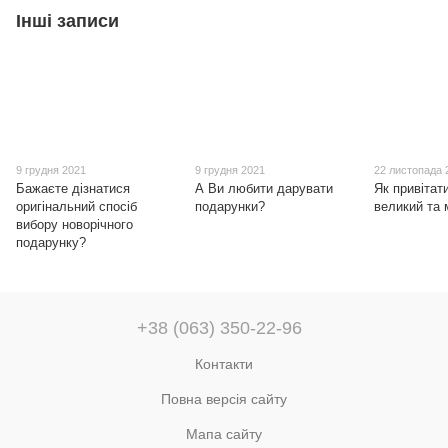
Інші записи
9 грудня 2021
9 грудня 2021
22 листопада 
Бажаєте дізнатися
А Ви любити дарувати
Як привітат
оригінальний спосіб
подарунки?
великий та
вибору новорічного
подарунку?
+38 (063) 350-22-96
Контакти
Повна версія сайту
Мапа сайту