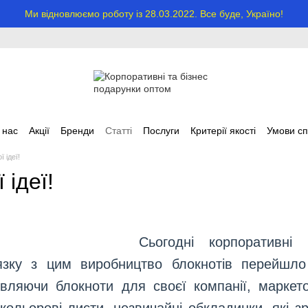
Ми відновлюємо роботу із 28.03.2022. Все буде, Україно!
 нас
Акції
Бренди
Статті
Послуги
Критерії якості
Умови сп
 ідеї!
 ідеї!
Сьогодні корпоративні
'язку з цим виробництво блокнотів перейшло
вляючи блокноти для своєї компанії, маркет