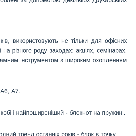
зроблені за допомогою декількох друкарських
ків, використовують не тільки для офісних
і на різного роду заходах: акціях, семінарах,
кламним інструментом з широким охопленням
А6, А7.
скобі і найпоширеніший - блокнот на пружині.
модний тренд останніх років - блок в точку.