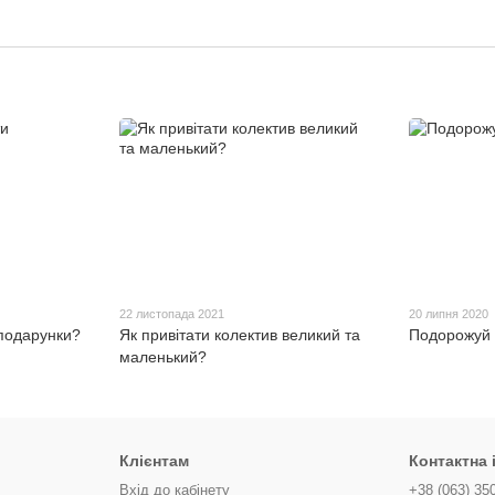
22 листопада 2021
20 липня 2020
подарунки?
Як привітати колектив великий та
Подорожуй ц
маленький?
Клієнтам
Контактна
Вхід до кабінету
+38 (063) 35