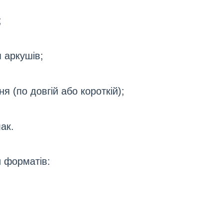
;
я аркушів;
я (по довгій або короткій);
ак.
и форматів: