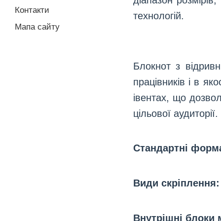
діапазон розмірів,
Контакти
технологій.
Мапа сайту
Блокнот з відривн
працівників і в як
івентах, що дозво
цільової аудиторії.
Стандартні форма
Види скріплення:
Внутрішні блоки 