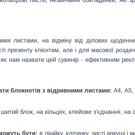
 кольорові листи, незвичайні обкладинки, які 
ими листами, на відміну від ділових щоденни
ості презенту клієнтам, але і для масової роздач
ляє нам назвати цей сувенір - ефективним ре
ти блокнотів з відривними листами:
А4, А5, 
шитий блок, на кільцях, клейове з'єднання, на 
можуть бути:
в лінійку, клітинку, чисті аркуші і 