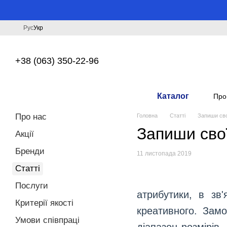
Перейти до основного контенту
Рус
Укр
+38 (063) 350-22-96
Каталог
Про
Про нас
Головна
Статті
Запиши свої
Запиши свої
Акції
Бренди
11 листопада 2019
Статті
Послуги
атрибутики, в зв
Критерії якості
креативного. Замо
Умови співпраці