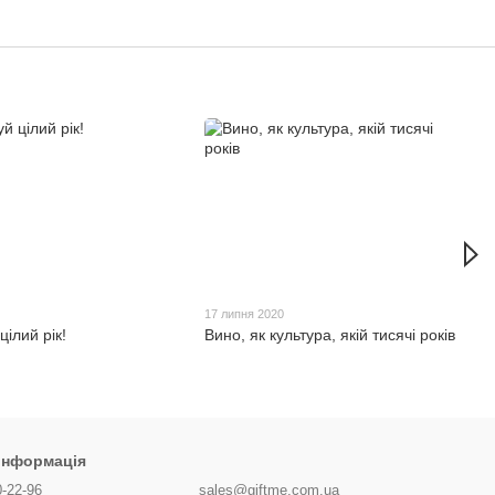
17 липня 2020
ілий рік!
Вино, як культура, якій тисячі років
 інформація
0-22-96
sales@giftme.com.ua