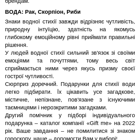
брендам.
ВОДА: Рак, Скорпіон, Риби
Знаки водної стихії завжди відрізняє чутливість,
природну інтуїцію, здатність на якомусь
глибокому емоційному рівні приймати правильні
рішення.
У людей водної стихії сильний зв'язок зі своїми
емоціями та почуттями, тому весь світ
сприймається ними через якусь призму своєї
гострої чутливості.
Сюрприз доречний. Подарунки для стихії води
легко підбирати. Їх цікавить усе загадкове,
містичне, непізнане, пов'язане з існуючими
таємницями і нерозкритими загадками.
Другий помічник у підборі індивідуального
подарунка – каталог компанії «Gift me» на 2022
рік. Ваше завдання – не помилитися зі знаком
гороскопу, наше – допомогти Вам у виборі!