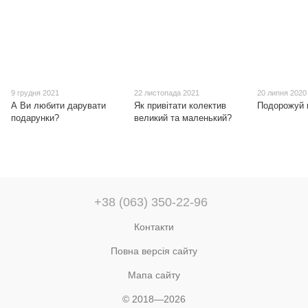
9 грудня 2021
22 листопада 2021
20 липня 2020
А Ви любити дарувати
Як привітати колектив
Подорожуй ц
подарунки?
великий та маленький?
+38 (063) 350-22-96
Контакти
Повна версія сайту
Мапа сайту
© 2018—2026