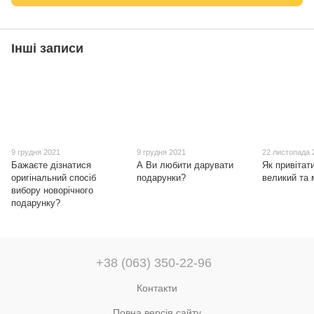
Інші записи
9 грудня 2021
9 грудня 2021
22 листопада 
Бажаєте дізнатися
А Ви любити дарувати
Як привітат
оригінальний спосіб
подарунки?
великий та
вибору новорічного
подарунку?
+38 (063) 350-22-96
Контакти
Повна версія сайту